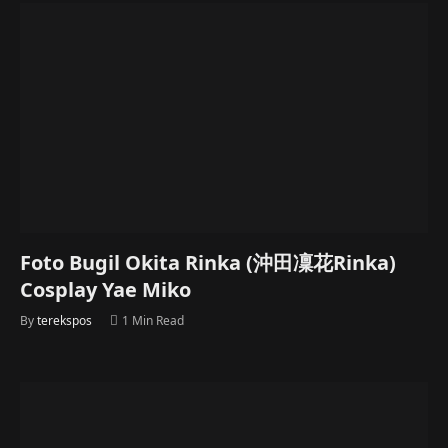
Foto Bugil Okita Rinka (沖田凜花Rinka)
Cosplay Yae Miko
By
terekspos
1 Min Read