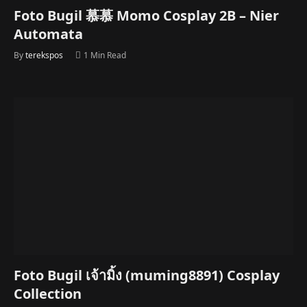
Foto Bugil 慕慕 Momo Cosplay 2B – Nier
Automata
By
terekspos
1 Min Read
Foto Bugil เจ้ามิ้ง (muming8891) Cosplay
Collection