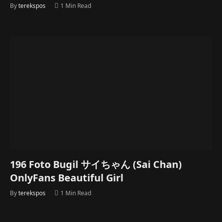
By
terekspos
1 Min Read
196 Foto Bugil サイちゃん (Sai Chan)
OnlyFans Beautiful Girl
By
terekspos
1 Min Read