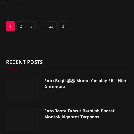
Next
…
1
2
3
23
RECENT POSTS
Foto Bugil 慕慕 Momo Cosplay 2B – Nier
Automata
Foto Tante Tobrut Berhijab Pantat
Montok Ngentot Terpanas