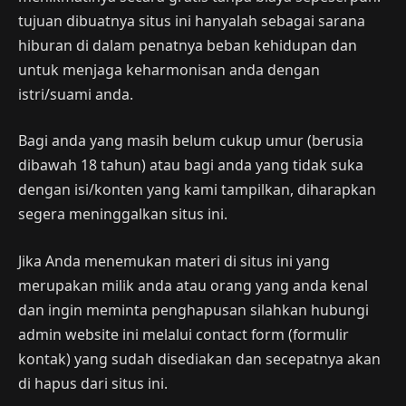
tujuan dibuatnya situs ini hanyalah sebagai sarana
hiburan di dalam penatnya beban kehidupan dan
untuk menjaga keharmonisan anda dengan
istri/suami anda.
Bagi anda yang masih belum cukup umur (berusia
dibawah 18 tahun) atau bagi anda yang tidak suka
dengan isi/konten yang kami tampilkan, diharapkan
segera meninggalkan situs ini.
Jika Anda menemukan materi di situs ini yang
merupakan milik anda atau orang yang anda kenal
dan ingin meminta penghapusan silahkan hubungi
admin website ini melalui contact form (formulir
kontak) yang sudah disediakan dan secepatnya akan
di hapus dari situs ini.