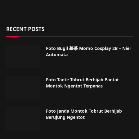
RECENT POSTS
Foto Bugil 慕慕 Momo Cosplay 2B – Nier
Automata
Foto Tante Tobrut Berhijab Pantat
Montok Ngentot Terpanas
Foto Janda Montok Tobrut Berhijab
Berujung Ngentot