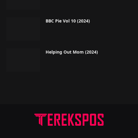
BBC Pie Vol 10 (2024)
Helping Out Mom (2024)