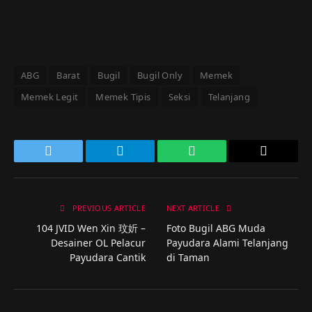
ABG
Barat
Bugil
Bugil Only
Memek
Memek Legit
Memek Tipis
Seksi
Telanjang
Twitter
Telegram
WhatsApp
Copy
Link
PREVIOUS ARTICLE
NEXT ARTICLE
104 JVID Wen Xin 玟妡 –
Foto Bugil ABG Muda
Desainer OL Pelacur
Payudara Alami Telanjang
Payudara Cantik
di Taman