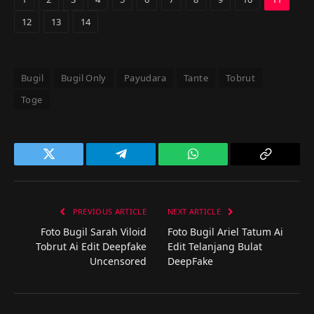
12
13
14
Bugil
Bugil Only
Payudara
Tante
Tobrut
Toge
Twitter
Telegram
WhatsApp
Copy
Link
PREVIOUS ARTICLE
NEXT ARTICLE
Foto Bugil Sarah Viloid
Foto Bugil Ariel Tatum Ai
Tobrut Ai Edit Deepfake
Edit Telanjang Bulat
Uncensored
DeepFake