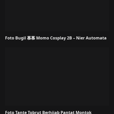
Foto Bugil 慕慕 Momo Cosplay 2B – Nier Automata
Foto Tante Tobrut Berhijab Pantat Montok