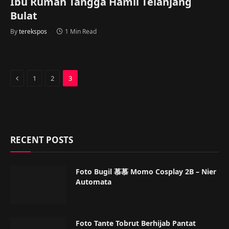
Ibu Rumah Tangga Hamil Telanjang
Bulat
By
terekspos
1 Min Read
Previous
1
2
3
RECENT POSTS
Foto Bugil 慕慕 Momo Cosplay 2B – Nier
Automata
Foto Tante Tobrut Berhijab Pantat